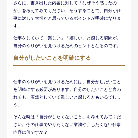
さい。今の仕事でやりたくない業務や、したくない仕事
内容は何ですか？
「細かい数値分析が嫌」と感じる方は、それ以外の業務
に自分のしたいことがあるかもしれません。データ分析
よりも顧客と接する方が好き。自分自身でプロジェクト
を立案するほうが楽しいと感じているかもしれません。
「残業が嫌」と感じる方は、プライベートの時間をもっ
と大切にしたいと考えているはずです。プライベートの
時間を大切にしたいのなら、単に残業が少ない企業を探
すだけでなく、自分のペースで働けるフレックスを導入
している企業を探したり、福利厚生が整っている企業を
選定できます。
部下を指導するのが嫌と感じるのならば、自分自身のス
キルや経験を積めるような職場環境に転職することで、
やりがいを感じられるでしょう。
したくないことを考えることで、それを回避するための