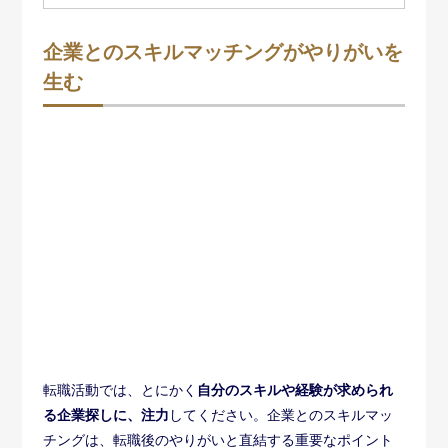
る企業探しに、注力
してください。企業とのスキルマッ
チングは、転職後のやりがいと直結する重要なポイント
です。業務内容や待遇に多少不満があっても、自分の能
力が必要とされている実感さえあれば、転職後もやりが
いを感じながら働けるでしょう。
40代に求められるのは、即戦力となる知識とスキルで
す。当然、採用されるポジションに応じた能力が求めら
れます。ただし、業界や職種、あるいは会社によって、
求められる能力は変わってくるものです。
求人情報や会社の公式サイトを読み込み、どういうスキ
ルがあれば歓迎されるのか、まずはじっくりと考えてみ
ましょう。
要求されている能力がわかったら、今度は自分の強みと
弱みを分析してください。そして自分の強みと採用側の
希望がマッチしているかどうかを、客観的に確認するの
です。この作業がきちんとできていれば、少なくとも入