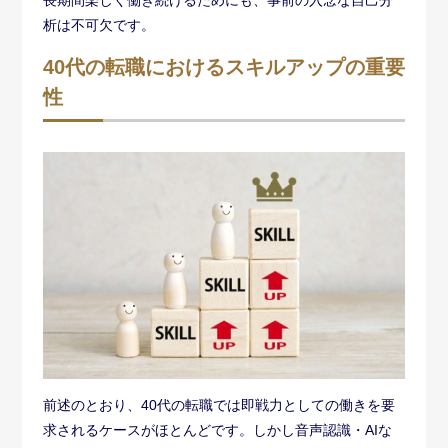
前述のとおり、40代の転職では即戦力としての働きを要
求されるケースがほとんどです。しかし音声認識・AIな
ど、現代のビジネステクノロジーの変化は異常なほど速
く、過去のスキルや経験がすぐに陳腐化してしまう危険
性があります。
そのため、普段から
新しいスキルを習得して自己成長を
続けないと、転職市場での競争力が著しく低下
してしま
いかねません。
また、年齢を重ねるほどに、会社が転職者に求める水準
は高くなっていきます。だから、40代として当然身につ
けておくべきレベルの知識やスキルが不足していると、
たとえ入社できてもその後の評価は非常に厳しいものに
なるでしょう。
とくに資格の取得が評価される業界で、必要な資格をも
っていなければ、そもそも採用してもらえない可能性が
高いです。