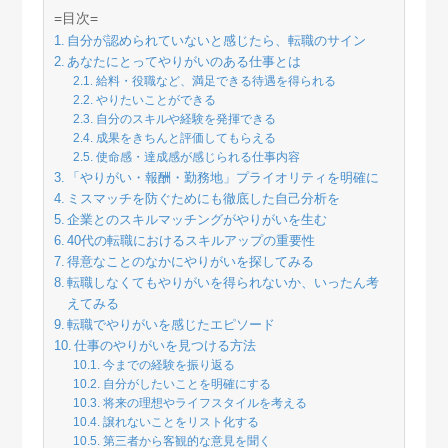
=目次=
自分が認められていないと感じたら、転職のサイン
あなたにとってやりがいのある仕事とは
給料・役職など、満足できる待遇を得られる
やりたいことができる
自分のスキルや経験を発揮できる
成果をきちんと評価してもらえる
使命感・達成感が感じられる仕事内容
「やりがい・報酬・勤務地」プライオリティを明確に
ミスマッチを防ぐためにも徹底した自己分析を
企業とのスキルマッチングがやりがいを生む
40代の転職におけるスキルアップの重要性
得意なことのなかにやりがいを探してみる
転職しなくてもやりがいを得られないか、いったん考
えてみる
転職でやりがいを感じたエピソード
仕事のやりがいを見つける方法
今までの経験を振り返る
自分がしたいことを明確にする
将来の理想やライフスタイルを考える
譲れないことをリスト化する
第三者から客観的な意見を聞く