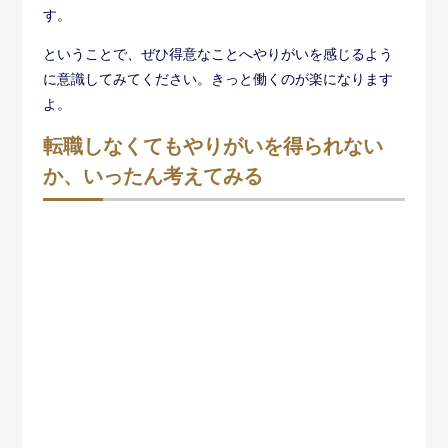
今回は、「転職でやりがいのある仕事を見つける」とい
うテーマで話をしていますが、必ず転職をしましょうと
いいたいわけではありません。
それどころか転職を考える前に、「
今の仕事のままでも
やりがいは得られないか
」と、ぜひ一度考えてみてほし
いのです。
前述の「得意なこと・好きなこと」のように、自分の意
識のあり方次第で、やりがいは大きく変わります。ある
いは仕事に過度なやりがいを求めず、趣味や社外のつき
あいといった、プライベートを重視して生きるという選
択肢もあるでしょう。
いずれにしても、やりがいを見つける方法はひとつでは
ありません。安易に転職をするよりも、まずは現状の環
境で改善する方法を考えてみてください。これまでのキ