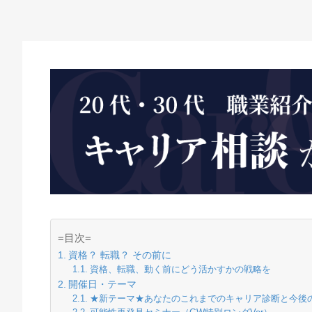
=目次=
資格？ 転職？ その前に
資格、転職、動く前にどう活かすかの戦略を
開催日・テーマ
★新テーマ★あなたのこれまでのキャリア診断と今後