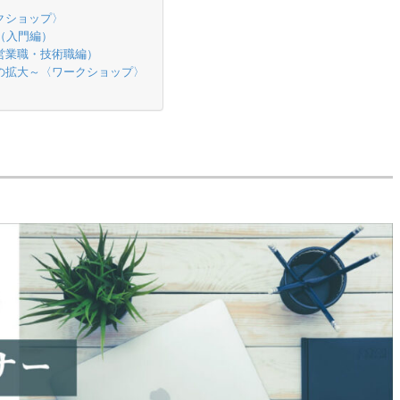
クショップ〉
（入門編）
営業職・技術職編）
の拡大～〈ワークショップ〉