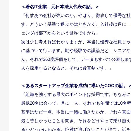
＜著名IT企業、元日本法人代表の話。＞
「何故あの会社が強いのか。やはり、徹底して優秀な社
す。どういう基準で選ぶかはともかく、入社後は週に一
ェンダは部下からという世界ですから。
実は少し考えればわかりますが、本当に優秀な社員じゃ
に基づいて行います。勘や経験での議論だと、シニアな
ん。それで360度評価をして、データもすべて公表し
人を採用するとなると、それは皆真剣です。」
＜あるスタートアップ企業を成功に導いたCOOの話。
「組織を強くする最大のポイントは採用です。ちなみに5
最低20名は会って、月に一人、それでも年間では10名
基準はただ一点、本当に一緒に働きたいか。それを真面
最も苦しかったことを聞き、それをどうやって乗り越え
るかどうかはわかる。絶対に逃げないことが全て。話を