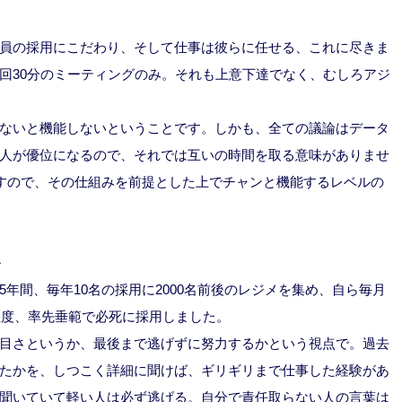
員の採用にこだわり、そして仕事は彼らに任せる、これに尽きま
回30分のミーティングのみ。それも上意下達でなく、むしろアジ
ないと機能しないということです。しかも、全ての議論はデータ
人が優位になるので、それでは互いの時間を取る意味がありませ
ますので、その仕組みを前提とした上でチャンと機能するレベルの
＞
年間、毎年10名の採用に2000名前後のレジメを集め、自ら毎月
程度、率先垂範で必死に採用しました。
目さというか、最後まで逃げずに努力するかという視点で。過去
たかを、しつこく詳細に聞けば、ギリギリまで仕事した経験があ
聞いていて軽い人は必ず逃げる。自分で責任取らない人の言葉は