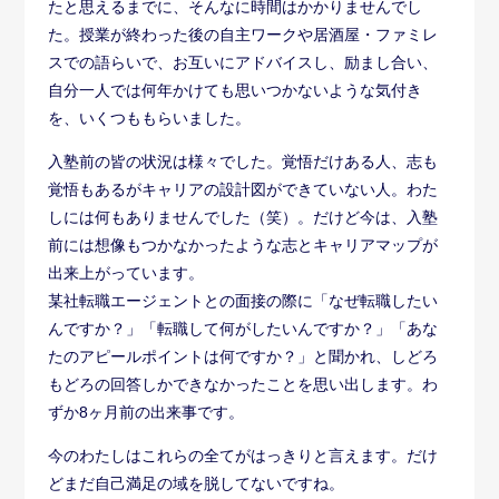
たと思えるまでに、そんなに時間はかかりませんでし
た。授業が終わった後の自主ワークや居酒屋・ファミレ
スでの語らいで、お互いにアドバイスし、励まし合い、
自分一人では何年かけても思いつかないような気付き
を、いくつももらいました。
入塾前の皆の状況は様々でした。覚悟だけある人、志も
覚悟もあるがキャリアの設計図ができていない人。わた
しには何もありませんでした（笑）。だけど今は、入塾
前には想像もつかなかったような志とキャリアマップが
出来上がっています。
某社転職エージェントとの面接の際に「なぜ転職したい
んですか？」「転職して何がしたいんですか？」「あな
たのアピールポイントは何ですか？」と聞かれ、しどろ
もどろの回答しかできなかったことを思い出します。わ
ずか8ヶ月前の出来事です。
今のわたしはこれらの全てがはっきりと言えます。だけ
どまだ自己満足の域を脱してないですね。