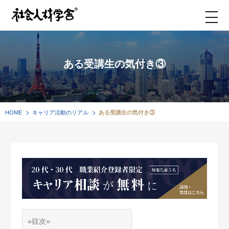
ある受講生の気付き③
HOME
キャリア活動のリアル
ある受講生の気付き③
=目次=