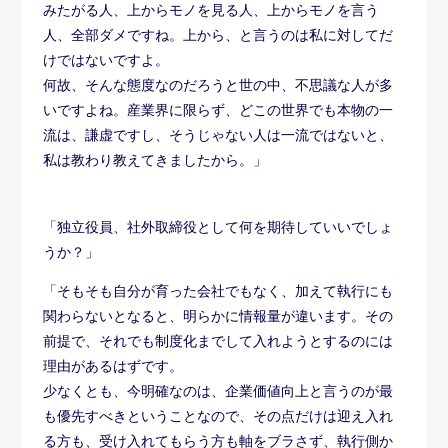
みたがる人、上からモノを見る人、上からモノを言う
人、全部ダメですね。上から、と言うのは私に対してだ
けではないですよ。
何故、そんな態度なのだろうと世の中、不思議な人が多
いですよね。産業界に限らず、どこの世界でも本物の一
流は、謙虚ですし、そうじゃない人は一流ではないと、
私は教わり教えてきましたから。」
「独立役員、社外取締役として何を期待していいでしょ
うか？」
「そもそも自分が育った会社でもなく、加えて執行にも
関わらないとなると、明らかに情報量が違います。その
前提で、それでも制度化までして入れようとするのには
理由があるはずです。
少なくとも、今明確なのは、企業価値向上と言うのが最
も優先すべきということなので、その点だけは迎え入れ
る方も、受け入れてもらう方も軸をブラさず、執行側か