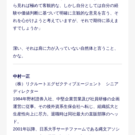
ら見れば極めて客観的な、しかし自分としては自分の経
験や価値判断に基づいて明確に主観的な意見を言う、そ
れを心がけようと考えていますが、それで期待に添えま
すでしょうか」
潔い、それは肩に力が入っていない自然体と言うこと、
かな。
中村一正
（株）リクルートエグゼクティブエージェント シニア
ディレクター
1984年野村證券入社、中堅企業営業及び社員研修の企画
運営に従事。その後外資系生保会社へ転じ、組織拡大と
生産性向上に尽力。退職時は同社最大の直販部隊のヘッ
ド。
2001年以降、日系大手サーチファームである縄文アソシ