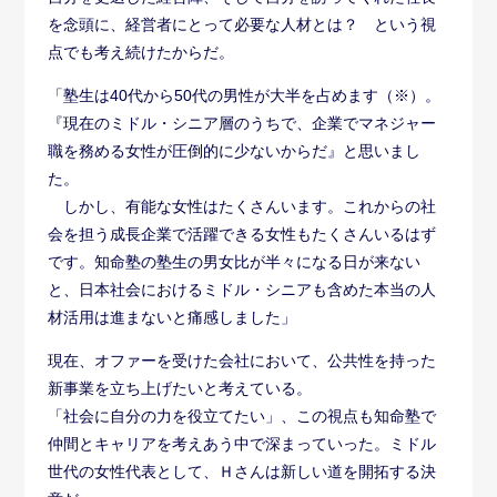
を念頭に、経営者にとって必要な人材とは？ という視
点でも考え続けたからだ。
「塾生は40代から50代の男性が大半を占めます（※）。
『現在のミドル・シニア層のうちで、企業でマネジャー
職を務める女性が圧倒的に少ないからだ』と思いまし
た。
しかし、有能な女性はたくさんいます。これからの社
会を担う成長企業で活躍できる女性もたくさんいるはず
です。知命塾の塾生の男女比が半々になる日が来ない
と、日本社会におけるミドル・シニアも含めた本当の人
材活用は進まないと痛感しました」
現在、オファーを受けた会社において、公共性を持った
新事業を立ち上げたいと考えている。
「社会に自分の力を役立てたい」、この視点も知命塾で
仲間とキャリアを考えあう中で深まっていった。ミドル
世代の女性代表として、Ｈさんは新しい道を開拓する決