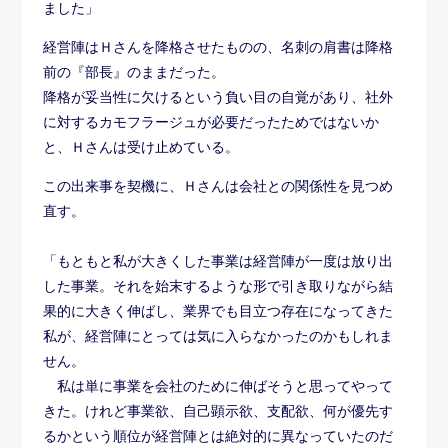
ました」
経営陣はＨさんを降格させたものの、名刺の肩書は降格
前の『部長』のままだった。
降格が妥当性に欠けるという負い目の自覚があり、社外
に対するカモフラージュが必要だったためではないか
と、Ｈさんは受け止めている。
この出来事を契機に、Ｈさんは会社との関係性を見つめ
直す。
「もともと私が大きくした事業は経営陣が一度は放り出
した事業。それを始末するような形で引き取りながら結
果的に大きく伸ばし、業界でも目立つ存在になってきた
私が、経営陣にとっては気に入らなかったのかもしれま
せん。
私は単に事業を会社のために伸ばそうと思ってやって
きた。けれど事業欲、自己顕示欲、支配欲、何が優先す
るかという順位が経営陣とは絶対的に異なっていたのだ