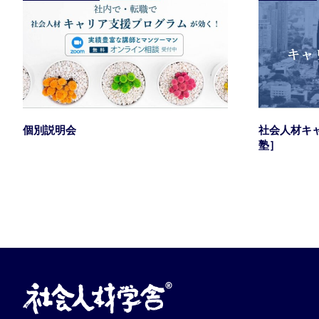
社会人材キ
個別説明会
塾］