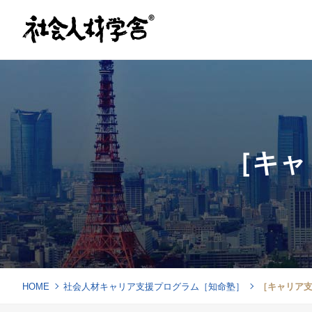
［キャ
HOME
社会人材キャリア支援プログラム［知命塾］
［キャリア